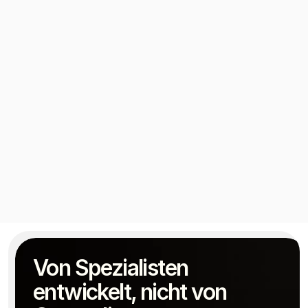
Read more
CRO STRATEGY & DESIGN
Von 6,0 % → 8,6 % CVR 
(Shopify Store Fix)
Min Bui
CRO Strategist
Von Spezialisten 
entwickelt, nicht von 