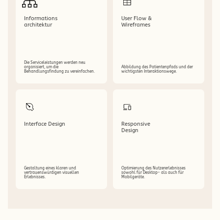
Informations
User Flow & 
architektur
Wireframes
Die Serviceleistungen werden neu 
organisiert, um die 
Abbildung des Patientenpfads und der 
Behandlungsfindung zu vereinfachen.
wichtigsten Interaktionswege.
Interface Design
Responsive 
Design
Gestaltung eines klaren und 
Optimierung des Nutzererlebnisses 
vertrauenswürdigen visuellen 
sowohl für Desktop- als auch für 
Erlebnisses.
Mobilgeräte.