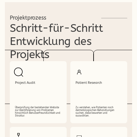
Projektprozess
Schritt-für-Schritt 
Entwicklung des 
Projekts
Project Audit
Patient Research
Überprüfung der bestehenden Website 
Zu verstehen, wie Patienten nach 
zur Identifizierung von Problemen 
dermatologischen Behandlungen 
hinsichtlich Benutzerfreundlichkeit und 
suchen, diese bewerten und 
Struktur.
auswählen.