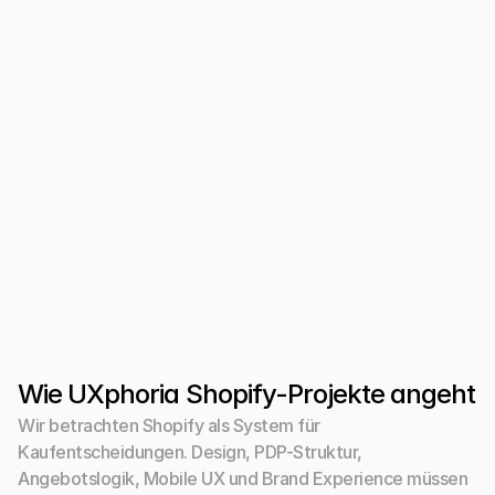
Collection Pages brauchen Entscheidungsführung
Zu viele Apps machen einen Shop nicht 
automatisch besser. Oft braucht es zuerst eine 
klarere Informationsarchitektur.
Content erst nach Entwicklung füllen
Wenn Texte und Produktargumente spät 
entstehen, wirkt der Shop schnell 
zusammengesetzt statt geführt.
Wie UXphoria Shopify-Projekte angeht
Wir betrachten Shopify als System für 
Kaufentscheidungen. Design, PDP-Struktur, 
Angebotslogik, Mobile UX und Brand Experience müssen 