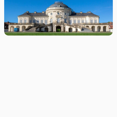
Warum Shopify nicht automatisch verkauft
Shopify bietet eine starke technische Basis, aber 
keine fertige Verkaufslogik. Ein Shop kann modern 
aussehen und trotzdem schwach performen, wenn 
Produktseiten unklar, Collections unübersichtlich 
oder Angebote schwer verständlich sind.