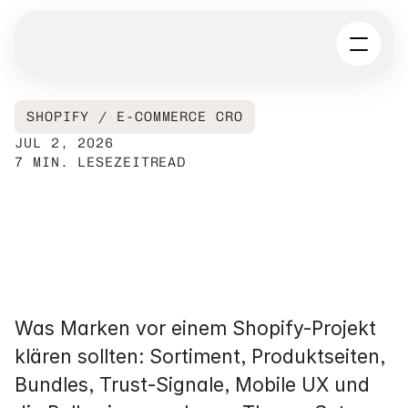
SHOPIFY / E-COMMERCE CRO
JUL 2, 2026
7 MIN. LESEZEIT
READ
Shopify
Shop
erstellen
lassen:
Was
vor
Design
und
Entwicklung
geklärt
sein
muss
Was Marken vor einem Shopify-Projekt 
klären sollten: Sortiment, Produktseiten, 
Bundles, Trust-Signale, Mobile UX und 