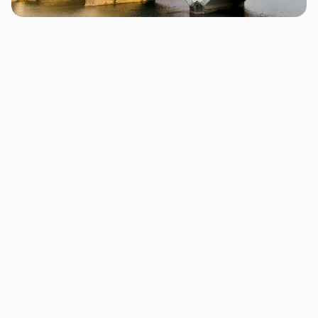
Theme zuerst, Angebot später
Wenn ein Theme gewählt wird, bevor die Shop-
Logik klar ist, muss später oft gegen die Struktur 
gearbeitet werden.
Produktseiten zu kurz denken
Eine PDP braucht mehr als Bilder, Preis und Button. 
Sie muss Fragen beantworten und Vertrauen 
aufbauen.