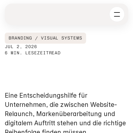
BRANDING / VISUAL SYSTEMS
JUL 2, 2026
6 MIN. LESEZEIT
READ
Webdesign
oder
Branding
zuerst?
Was
Unternehmen
wirklich
brauchen
Eine Entscheidungshilfe für 
Unternehmen, die zwischen Website-
Relaunch, Markenüberarbeitung und 
digitalem Auftritt stehen und die richtige 
Reihenfolge finden müssen.