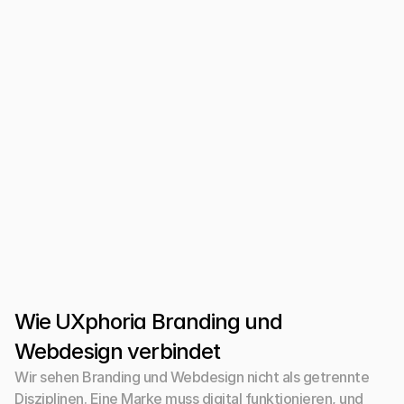
Manche Marken brauchen keine komplette 
Strategie
Ein großer Markenprozess bleibt schwach, wenn er 
nicht in Website, Shop, Content oder 
Verkaufsstrecke übersetzt wird.
Designentscheidungen nur nach Geschmack treffen
Markenwirkung sollte nicht nur nach persönlicher 
Präferenz beurteilt werden, sondern nach 
Zielgruppe, Vertrauen und Positionierung.
Wie UXphoria Branding und 
Webdesign verbindet
Wir sehen Branding und Webdesign nicht als getrennte 
Disziplinen. Eine Marke muss digital funktionieren, und 