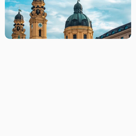
Warum die Reihenfolge wichtig ist
Eine Website ohne klare Markenrichtung wirkt 
schnell austauschbar. Ein Branding ohne digitale 
Anwendung bleibt dagegen oft abstrakt. Die 
richtige Reihenfolge hängt davon ab, ob das 
Unternehmen ein Identitätsproblem oder ein 
Umsetzungsproblem hat.