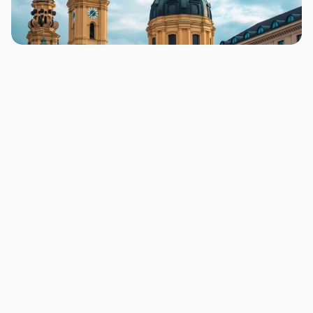
Alte Struktur nur neu verpacken
Wenn die alte Seitenlogik übernommen wird, 
bleiben viele Verständlichkeitsprobleme bestehen.
Zu spät über Inhalte sprechen
Design ohne Content-Plan führt oft zu schönen 
Layouts, die später mit unpassenden Texten 
gefüllt werden.