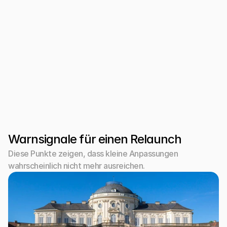
Nicht alles muss neu gebaut werden
Manche Relaunches können auf vorhandenen 
Inhalten, Bildern oder Systemen aufbauen. 
Entscheidend ist, ob die bestehende Basis stabil 
genug ist oder ob ein sauberer Neustart langfristig 
weniger Reibung erzeugt.
Warnsignale für einen Relaunch
Diese Punkte zeigen, dass kleine Anpassungen 
wahrscheinlich nicht mehr ausreichen.