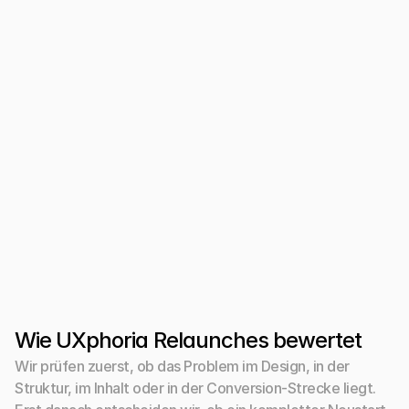
Relaunch bedeutet Prioritäten neu ordnen
Wer regional gefunden werden will, braucht 
passende Seiten, klare Begriffe und eine 
verständliche lokale Einordnung.
Stakeholder ohne Entscheidungslogik einbinden
Wenn jeder nur visuelle Meinungen einbringt, 
verliert der Relaunch schnell die strategische 
Richtung.
Wie UXphoria Relaunches bewertet
Wir prüfen zuerst, ob das Problem im Design, in der 
Struktur, im Inhalt oder in der Conversion-Strecke liegt. 