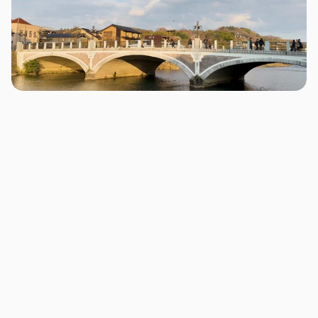
Warum ein Relaunch mehr ist als ein neuer Look
Viele Unternehmen aus Mannheim, Heidelberg und 
Ludwigshafen warten lange, bevor sie ihre Website 
neu denken. Oft wurden über Jahre Inhalte 
ergänzt, Seiten verschoben und kleine 
Anpassungen gemacht, bis der Auftritt äußerlich 
noch funktioniert, aber innerlich unklar geworden 
ist.