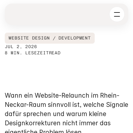
WEBSITE DESIGN / DEVELOPMENT
JUL 2, 2026
8 MIN. LESEZEIT
READ
Website
Relaunch
im
Rhein-Neckar-Raum:
Wann
lohnt
sich
ein
Neustart?
Wann ein Website-Relaunch im Rhein-
Neckar-Raum sinnvoll ist, welche Signale 
dafür sprechen und warum kleine 
Designkorrekturen nicht immer das 
eigentliche Problem lösen.