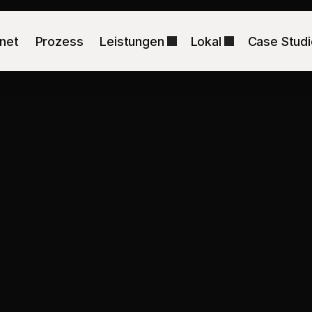
net
Prozess
Leistungen
Lokal
Case Stud
n
Ludwigshafen
verstanden
wer
tleister, technische Services, Beratung und wachstumsor