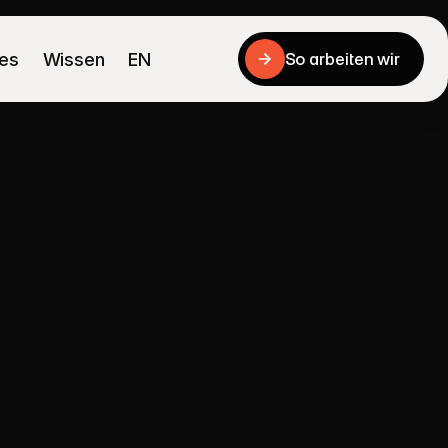
ies
Wissen
EN
So arbeiten wir
So arbeiten wir
für
Angebote,
den
müssen.
ientierte Unternehmen rund um Ludwigshafen.