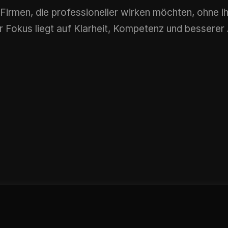
irmen, die professioneller wirken möchten, ohne ih
 Fokus liegt auf Klarheit, Kompetenz und besserer 
che 
B2B-Beratungen 
Unterne
ter und 
und lokale 
erklärun
betriebe
Spezialanbieter
en A