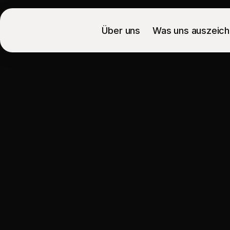
Über uns
Was uns auszeich
Webdesign
i
die
schnell
Für Industrie-nahe Anbieter, lokale Diens
Projekt anfragen