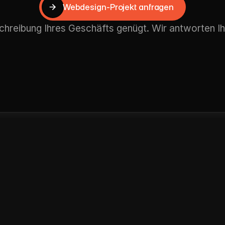
Webdesign-Projekt anfragen
Webdesign-Projekt anfragen
chreibung Ihres Geschäfts genügt. Wir antworten Ih
gshafener
Untern
ktischer
Leistungst