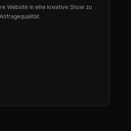
re Website in eine kreative Show zu 
Anfragequalität.
hmen mit 
Firmen, die einen 
gsbedürftig
sachlichen Relaunch 
bläufen
brauchen