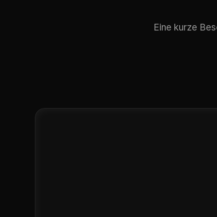
Eine kurze Bes
Für
Ludwi
pra