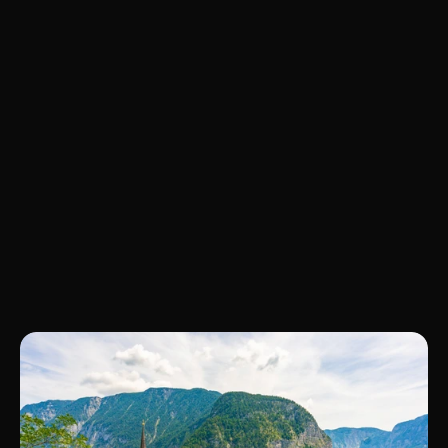
5
Konsistenzregeln festhalten
Wir halten Regeln fest, damit die Marke 
konsistent weitergeführt werden kann.
Mehr
von
UXphoria