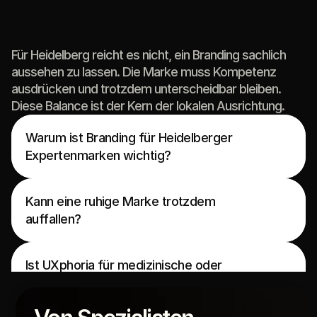
Heidelberger
Marken
brauchen
Substanz
und
Eigenständigkeit
Für Heidelberg reicht es nicht, ein Branding sachlich
aussehen zu lassen. Die Marke muss Kompetenz
ausdrücken und trotzdem unterscheidbar bleiben.
Weil Expertise online schnell abstrakt wirkt. 
Diese Balance ist der Kern der lokalen Ausrichtung.
Branding hilft, Kompetenz, Vertrauen und 
Wiedererkennbarkeit sichtbar zu machen, 
Warum ist Branding für Heidelberger 
bevor ein Besucher ein Gespräch anfragt.
Expertenmarken wichtig?
Ja. Wiedererkennbarkeit entsteht nicht nur 
durch Lautstärke, sondern durch präzise 
Typografie, klare Bildsprache, konsistente 
Kann eine ruhige Marke trotzdem 
Ja, solange es um visuelle Identität, digitale 
Layouts und eine eigene visuelle Haltung.
auffallen?
Anwendung und vertrauensbildende 
Gestaltung geht. Medizinische Versprechen 
Brand Execution setzt eine Richtung in 
oder fachliche Heilaussagen werden nicht 
Ist UXphoria für medizinische oder 
sichtbare Regeln um. Dazu gehören Farbe, 
gestaltet oder formuliert.
beratende Marken geeignet?
Typografie, Layout, Bildwelt und digitale 
Anwendungen. Es geht stärker um 