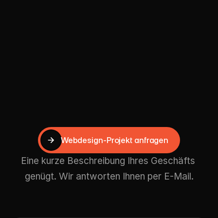
Digitale Brand Regeln für 
wiederholbare Qualität
Ein Branding ist erst stark, wenn es 
wiederholbar ist. Wir schaffen Regeln für 
Website-Sektionen, Social Assets, 
Präsentationen und Content-Layouts.
Webdesign-Projekt anfragen
Webdesign-Projekt anfragen
Eine kurze Beschreibung Ihres Geschäfts 
genügt. Wir antworten Ihnen per E-Mail.