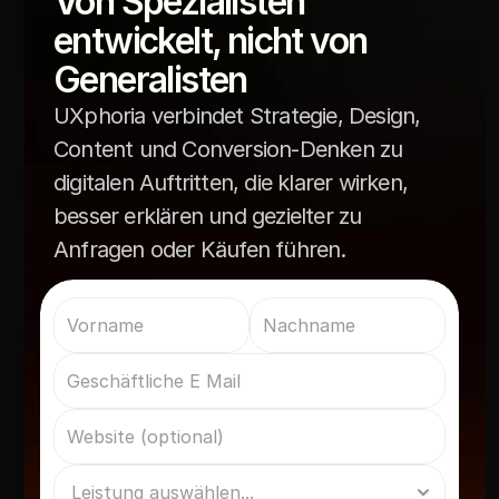
Von Spezialisten 
Umsetzung als um Naming oder 
Wie unterscheidet sich Brand 
entwickelt, nicht von 
Positionierungsworkshops.
Execution von Strategie?
Generalisten
UXphoria verbindet Strategie, Design,
Content und Conversion-Denken zu
digitalen Auftritten, die klarer wirken,
besser erklären und gezielter zu
Anfragen oder Käufen führen.