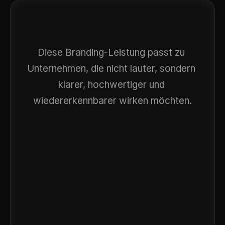
Für
Heidelberger
Marken
mit
fachlichem
Gewicht
Diese Branding-Leistung passt zu 
Unternehmen, die nicht lauter, sondern 
klarer, hochwertiger und 
wiedererkennbarer wirken möchten.
Beratungen mit anspruchsvollen 
Leistungen