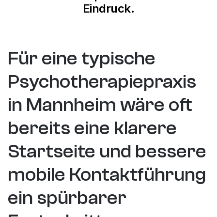
Eindruck.
+%
+45%
+15%
TR-Wachstum
Engagement Time
CVR Increase
Für eine typische 
Psychotherapiepraxis 
in Mannheim wäre oft 
bereits eine klarere 
Startseite und bessere 
mobile Kontaktführung 
ein spürbarer 