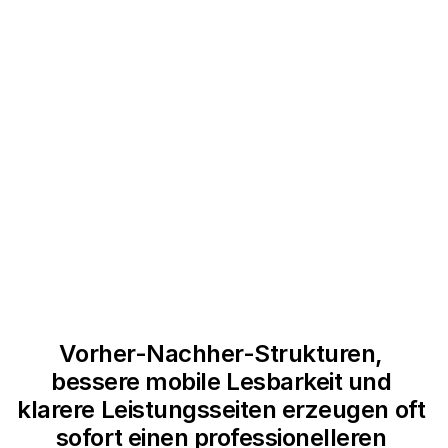
DER NÄCHSTE SCHRITT SOLLTE
SICHTBAR SEIN, OHNE AGGRESSIV ZU
CRO Design anzeigen
WIRKEN.
Vorher-Nachher-Strukturen, 
bessere mobile Lesbarkeit und 
klarere Leistungsseiten erzeugen oft 
sofort einen professionelleren 