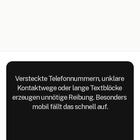
Besucher möchten schnell 
verstehen, welche Beschwerden 
behandelt werden und wie 
Termine ablaufen.
Versteckte Telefonnummern, unklare 
Kontaktwege oder lange Textblöcke 
erzeugen unnötige Reibung. Besonders 
mobil fällt das schnell auf.
UXphoria
betrachtet
Praxiswebsites
nicht
als