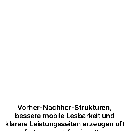
PATIENTEN SOLLTEN NICHT SUCHEN
MÜSSEN, WIE SIE KONTAKT
CRO Design anzeigen
AUFNEHMEN.
Vorher-Nachher-Strukturen, 
bessere mobile Lesbarkeit und 
klarere Leistungsseiten erzeugen oft 