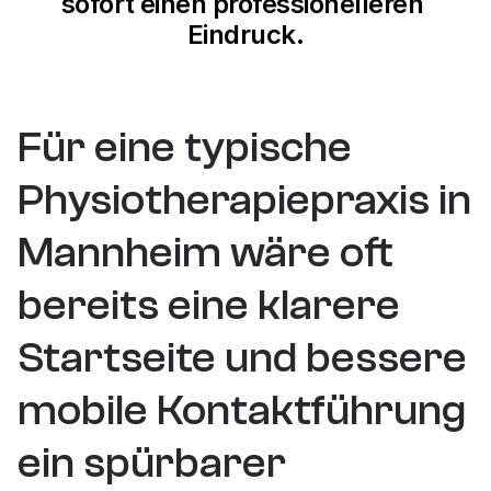
sofort einen professionelleren 
Eindruck.
+%
+45%
+15%
TR-Wachstum
Engagement Time
CVR Increase
Für eine typische 
Physiotherapiepraxis in 
Mannheim wäre oft 
bereits eine klarere 
Startseite und bessere 
mobile Kontaktführung 
ein spürbarer 