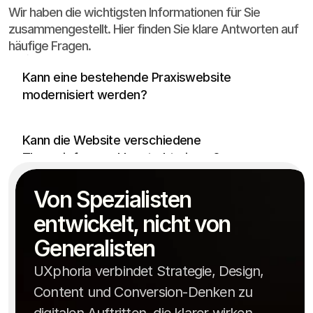
Wir haben die wichtigsten Informationen für Sie
zusammengestellt. Hier finden Sie klare Antworten auf
häufige Fragen.
Ja. Häufig ist eine strukturelle und visuelle 
Überarbeitung sinnvoller als ein kompletter 
Kann eine bestehende Praxiswebsite 
Neustart.
modernisiert werden?
Ja, Leistungen und Schwerpunkte können 
Kann die Website verschiedene 
deutlich verständlicher gegliedert werden.
Therapieformen klar strukturieren?
Ja, lokale SEO kann direkt über Seitenstruktur, 
Von Spezialisten 
regionale Relevanz und Google Business 
Ist lokale SEO direkt integriert?
Optimierung mitgedacht werden.
entwickelt, nicht von 
Generalisten
UXphoria verbindet Strategie, Design,
Content und Conversion-Denken zu