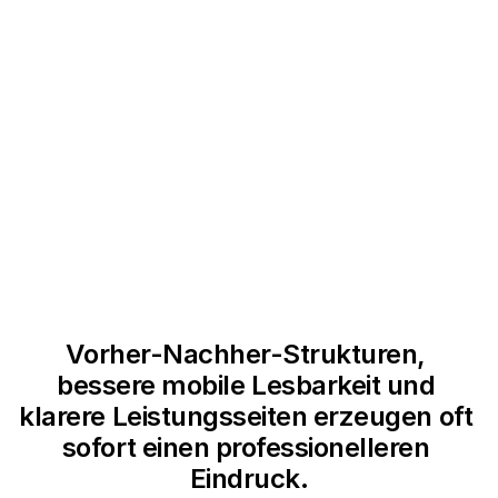
DER NÄCHSTE SCHRITT SOLLTE
SICHTBAR SEIN, OHNE AGGRESSIV ZU
CRO Design anzeigen
WIRKEN.
Vorher-Nachher-Strukturen, 
bessere mobile Lesbarkeit und 
klarere Leistungsseiten erzeugen oft 
sofort einen professionelleren 
Eindruck.