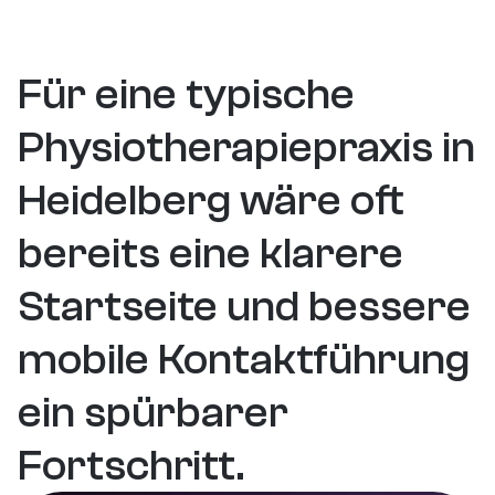
+%
+45%
+15%
TR-Wachstum
Engagement Time
CVR Increase
Für eine typische 
Physiotherapiepraxis in 
Heidelberg wäre oft 
bereits eine klarere 
Startseite und bessere 
mobile Kontaktführung 
ein spürbarer 
Fortschritt.