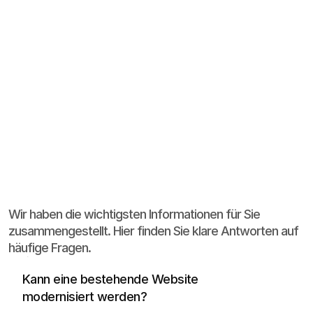
CRO Design anzeigen
AUFNEHMEN ODER TERMINE
ANFRAGEN KÖNNEN.
Häufige
Fragen
Wir haben die wichtigsten Informationen für Sie
zusammengestellt. Hier finden Sie klare Antworten auf
häufige Fragen.
Ja, häufig reicht eine strukturelle und visuelle 
Überarbeitung statt eines kompletten 
Kann eine bestehende Website 
Neustarts.
modernisiert werden?