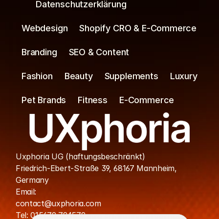
Datenschutzerklärung
Webdesign
Shopify CRO & E-Commerce
Branding
SEO & Content
Fashion
Beauty
Supplements
Luxury
Pet Brands
Fitness
E-Commerce
Uxphoria UG (haftungsbeschränkt)
Friedrich-Ebert-Straße 39, 68167 Mannheim, 
Germany
Cookies
Email: 
contact@uxphoria.com
Ihre Daten werden sicher verarbeitet.

Tel: 015679 794579
Cookies helfen uns, Ihre Erfahrung zu verbessern.