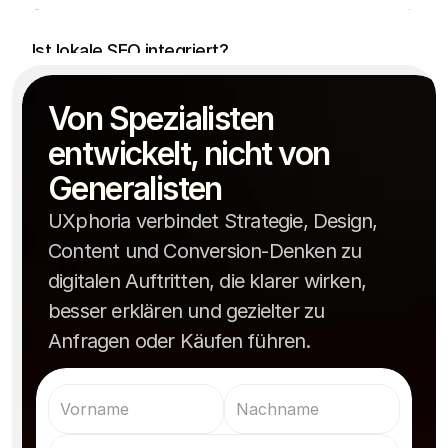
Ja, lokale SEO kann direkt über Seitenstruktur, 
regionale Relevanz und Google Business 
Ist lokale SEO integriert?
Optimierung mitgedacht werden.
Je nach Umfang dauert eine moderne 
Von Spezialisten 
Praxiswebsite meist zwischen zwei und sechs 
Wie lange dauert die Umsetzung?
Wochen.
entwickelt, nicht von 
Generalisten
UXphoria verbindet Strategie, Design,
Content und Conversion-Denken zu
digitalen Auftritten, die klarer wirken,
besser erklären und gezielter zu
Anfragen oder Käufen führen.