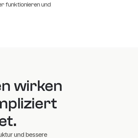
r funktionieren und 
n wirken 
pliziert 
et.
uktur und bessere 