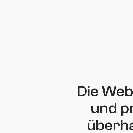
Die Webs
und pr
überha