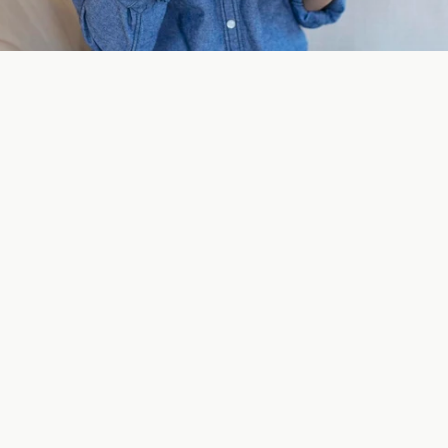
irkt oft 
Besucher s
usst aber 
Orientierun
indruck 
Vertrauen 
einfachen 
Schritt.