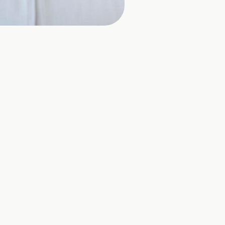
uchen meist 
g, 
und einen 
nächsten 