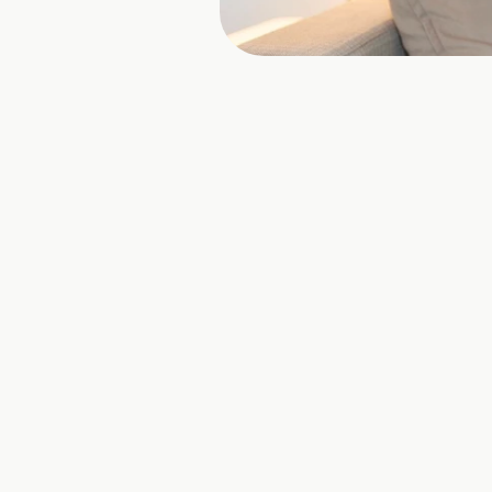
Das Problem w
klein, beeinfl
den ersten E
deutlich.