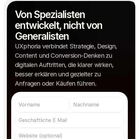
Je nach Umfang dauert eine moderne 
Von Spezialisten 
Praxiswebsite meist zwischen zwei und sechs 
Wie lange dauert die Umsetzung?
Wochen.
entwickelt, nicht von 
Generalisten
UXphoria verbindet Strategie, Design,
Content und Conversion-Denken zu
digitalen Auftritten, die klarer wirken,
besser erklären und gezielter zu
Anfragen oder Käufen führen.