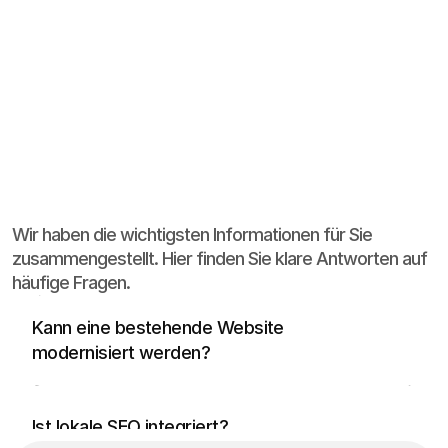
Häufige
Fragen
Wir haben die wichtigsten Informationen für Sie
zusammengestellt. Hier finden Sie klare Antworten auf
häufige Fragen.
Ja, häufig reicht eine strukturelle und visuelle 
Überarbeitung statt eines kompletten 
Kann eine bestehende Website 
Neustarts.
modernisiert werden?
Ja, lokale SEO kann direkt über Seitenstruktur, 
regionale Relevanz und Google Business 
Ist lokale SEO integriert?
Optimierung mitgedacht werden.