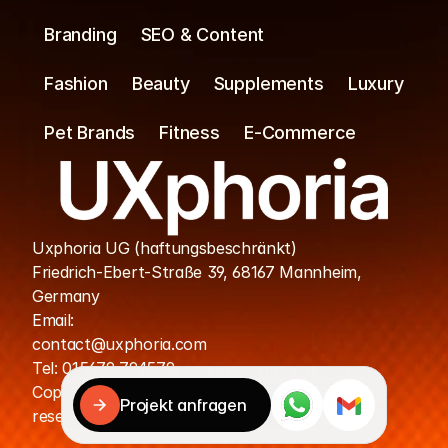
Branding
SEO & Content
Fashion
Beauty
Supplements
Luxury
Pet Brands
Fitness
E-Commerce
Uxphoria UG (haftungsbeschränkt)
Friedrich-Ebert-Straße 39, 68167 Mannheim, 
Germany
Cookies
Email: 
contact@uxphoria.com
Ihre Daten werden sicher verarbeitet.

Tel: 015679 794579
Cookies helfen uns, Ihre Erfahrung zu verbessern.
Copyright © UXphoria. All rights 
Projekt anfragen
Akzeptieren & fortfahren
Ablehnen
reserved
Projekt anfragen