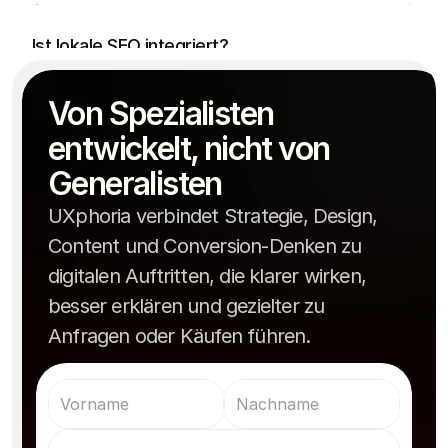
regionale Relevanz und Google Business 
Ist lokale SEO integriert?
Optimierung mitgedacht werden.
Je nach Umfang dauert eine moderne 
Von Spezialisten 
Praxiswebsite meist zwischen zwei und sechs 
Wie lange dauert die Umsetzung?
Wochen.
entwickelt, nicht von 
Generalisten
UXphoria verbindet Strategie, Design,
Content und Conversion-Denken zu
digitalen Auftritten, die klarer wirken,
besser erklären und gezielter zu
Anfragen oder Käufen führen.