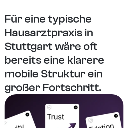
TR-Wachstum
Engagement Time
CVR Increase
Für eine typische 
Hausarztpraxis in 
Stuttgart wäre oft 
bereits eine klarere 
mobile Struktur ein 
großer Fortschritt.