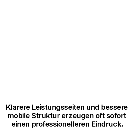
EINE GUTE NUTZERFÜHRUNG
REDUZIERT KLEINE MOMENTE VON
CRO Design anzeigen
UNSICHERHEIT WÄHREND DES
BESUCHS.
Klarere Leistungsseiten und bessere 
mobile Struktur erzeugen oft sofort 
einen professionelleren Eindruck.
+%
+45%
+15%