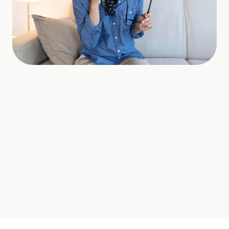
Das Problem wirkt oft klein, 
beeinflusst aber den ersten 
Eindruck deutlich.
Besucher suchen meist 
Orientierung, Vertrauen und einen 
einfachen nächsten Schritt.