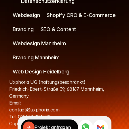
Datenschutzerklärung
Webdesign
Shopify CRO & E-Commerce
Branding
SEO & Content
Webdesign Mannheim
Branding Mannheim
Web Design Heidelberg
Uxphoria UG (haftungsbeschränkt)
Friedrich-Ebert-Straße 39, 68167 Mannheim, 
Germany
Cookies
Email: 
contact@uxphoria.com
Ihre Daten werden sicher verarbeitet.

Tel: 015679 794579
Cookies helfen uns, Ihre Erfahrung zu verbessern.
Copyright © UXphoria. All rights 
Projekt anfragen
Akzeptieren & fortfahren
Ablehnen