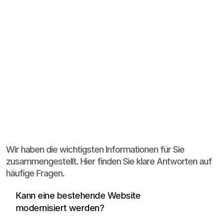
Häufige
Fragen
Wir haben die wichtigsten Informationen für Sie
zusammengestellt. Hier finden Sie klare Antworten auf
häufige Fragen.
Ja, häufig reicht eine strukturelle und visuelle 
Überarbeitung statt eines kompletten 
Kann eine bestehende Website 
Neustarts.
modernisiert werden?
Ja, lokale SEO kann direkt über Seitenstruktur, 