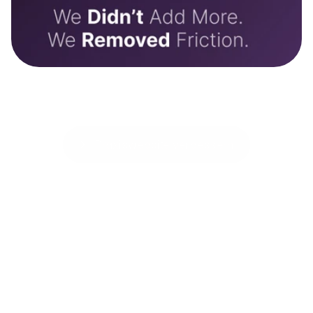
Praxiswebsite verbessern
Praxiswebsite verbessern
Viele lokale Praxen wirken fachlich stark, aber digital
unnötig kompliziert.