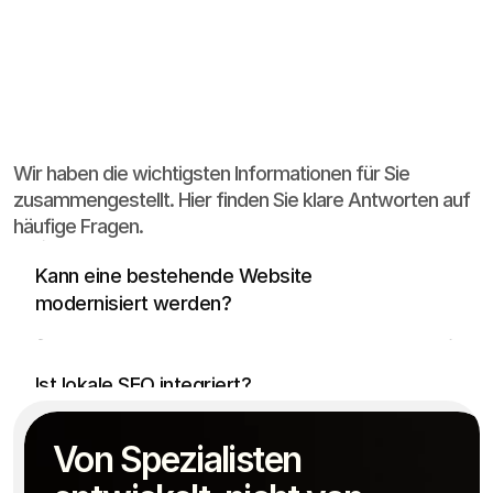
Häufige
Fragen
Wir haben die wichtigsten Informationen für Sie
zusammengestellt. Hier finden Sie klare Antworten auf
häufige Fragen.
Ja, häufig reicht eine strukturelle und visuelle 
Überarbeitung statt eines kompletten 
Kann eine bestehende Website 
Neustarts.
modernisiert werden?
Ja, lokale SEO kann direkt über Seitenstruktur, 
regionale Relevanz und Google Business 
Ist lokale SEO integriert?
Optimierung mitgedacht werden.
Je nach Umfang dauert eine moderne 
Von Spezialisten 
Praxiswebsite meist zwischen zwei und sechs 
Wie lange dauert die Umsetzung?
Wochen.