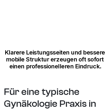
DER NÄCHSTE SCHRITT SOLLTE SICH
KLAR UND NATÜRLICH ANFÜHLEN
CRO Design anzeigen
STATT AUFDRINGLICH.
Klarere Leistungsseiten und bessere 
mobile Struktur erzeugen oft sofort 
einen professionelleren Eindruck.
+%
+45%
+15%
TR-Wachstum
Engagement Time
CVR Increase
Für eine typische 
Gynäkologie Praxis in 