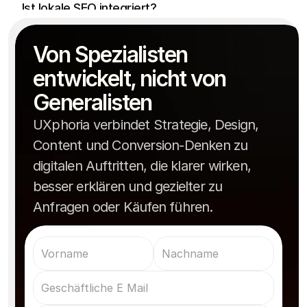
Ist lokale SEO integriert?
Optimierung mitgedacht werden.
Je nach Umfang dauert eine moderne 
Von Spezialisten 
Praxiswebsite meist zwischen zwei und sechs 
Wie lange dauert die Umsetzung?
Wochen.
entwickelt, nicht von 
Generalisten
UXphoria verbindet Strategie, Design,
Content und Conversion-Denken zu
digitalen Auftritten, die klarer wirken,
besser erklären und gezielter zu
Anfragen oder Käufen führen.