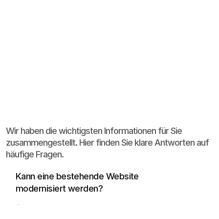
ACTION.
Häufige
Fragen
Wir haben die wichtigsten Informationen für Sie
zusammengestellt. Hier finden Sie klare Antworten auf
häufige Fragen.
Ja, häufig reicht eine strukturelle und visuelle 
Überarbeitung statt eines kompletten 
Kann eine bestehende Website 
Neustarts.
modernisiert werden?
Ja, lokale SEO kann direkt über Seitenstruktur, 
regionale Relevanz und Google Business 