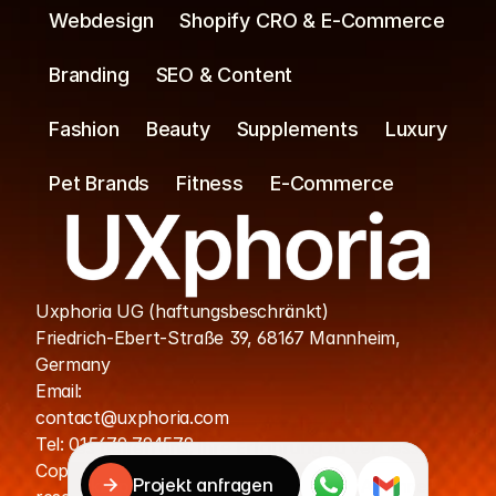
Webdesign
Shopify CRO & E-Commerce
Branding
SEO & Content
Fashion
Beauty
Supplements
Luxury
Pet Brands
Fitness
E-Commerce
Uxphoria UG (haftungsbeschränkt)
Friedrich-Ebert-Straße 39, 68167 Mannheim, 
Germany
Cookies
Email: 
contact@uxphoria.com
Ihre Daten werden sicher verarbeitet.

Tel: 015679 794579
Cookies helfen uns, Ihre Erfahrung zu verbessern.
Copyright © UXphoria. All rights 
Projekt anfragen
Akzeptieren & fortfahren
Ablehnen