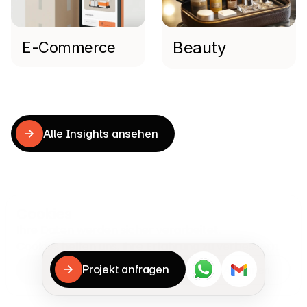
Beauty
E-Commerce
Read more
Verwandte
Insights
Alle Insights ansehen
Alle Insights ansehen
Cookies
Ihre Daten werden sicher verarbeitet.

Cookies helfen uns, Ihre Erfahrung zu verbessern.
Projekt anfragen
Akzeptieren & fortfahren
Ablehnen
Projekt anfragen