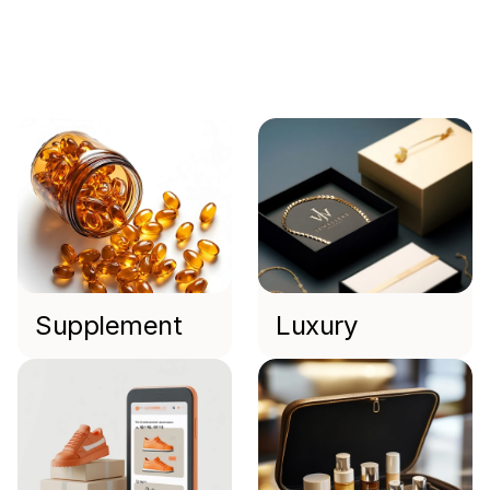
UX Researcher
Branchen,
mit
denen
wir
zusammenarbeiten
Supplement
Luxury