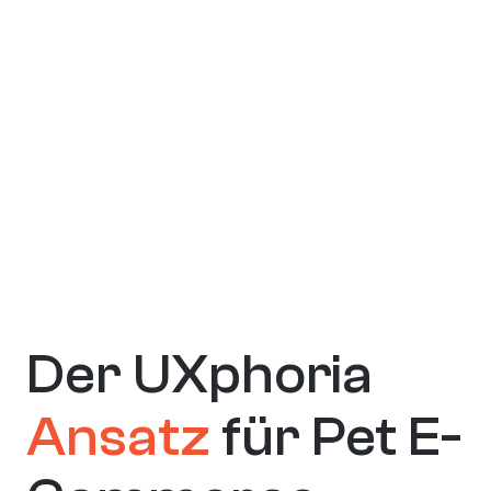
Checkout
Auch im Checkout können Zweifel 
entstehen, wenn:

Lieferzeiten unklar sind

Preise nicht transparent wirken

Rückgaberegelungen fehlen
Der UXphoria 
Ansatz
 für Pet E-