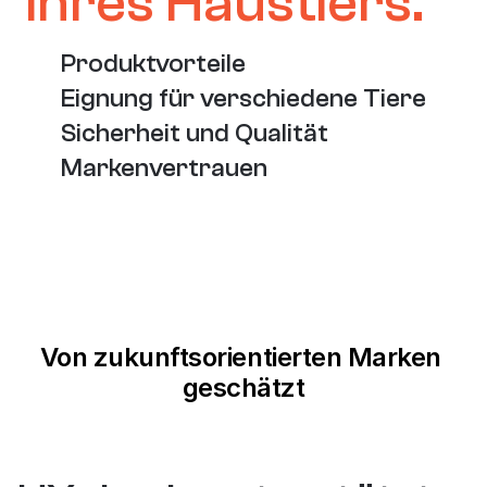
ihres Haustiers.
Produktvorteile
Eignung für verschiedene Tiere
Sicherheit und Qualität
Markenvertrauen
Von zukunftsorientierten Marken 
geschätzt
+45%
+15%
+2
rowth
Engagement Time
CVR Increase
CV