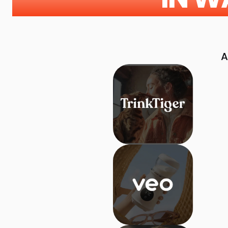
+++
++
CVR-Erhöhung
CTR-Wachst
A