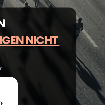
N
EN NICHT 
n 
t