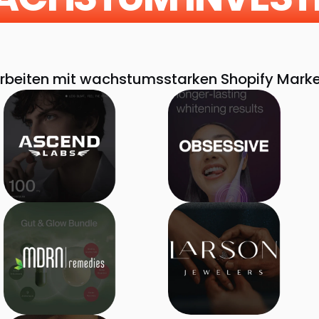
++
+45%
um
CTR-Wachstum
Engagement
rbeiten mit wachstumsstarken Shopify Mark