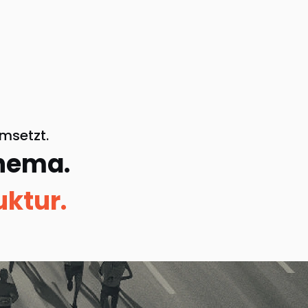
msetzt.
Thema.
uktur.