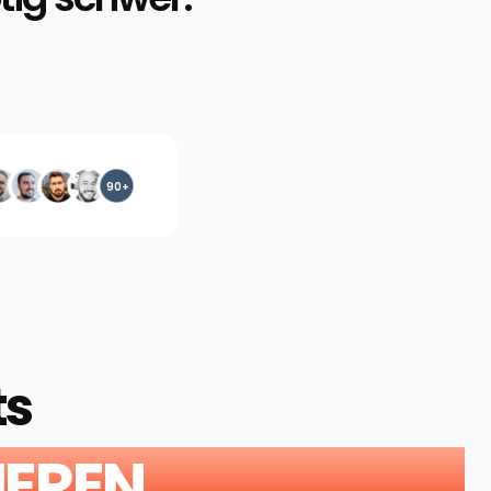
90+
ts
IEREN