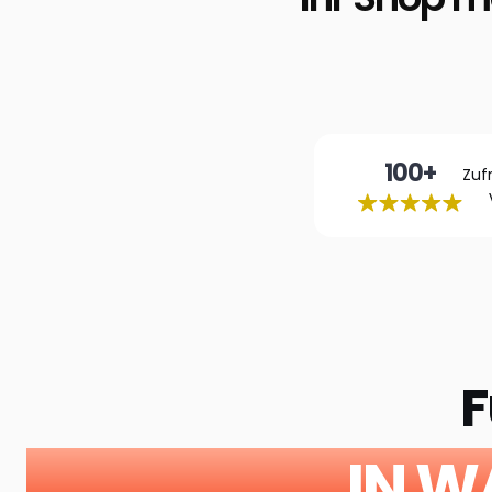
100+
Zuf
F
IN W