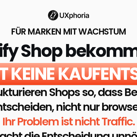
FÜR MARKEN MIT WACHSTUM
ify Shop bekommt
FT KEINE KAUFEN
ukturieren Shops so, dass Be
ntscheiden, nicht nur browse
Ihr Problem ist nicht Traffic.
acht die Entscheidung unnö