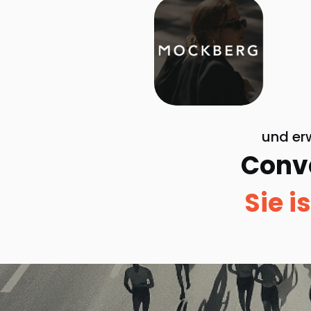
und er
Conve
Sie i