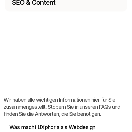
SEO & Content
UXphoria entwickelt Websites mit Fokus auf 
FAQ
It
Up!
Struktur, Design, Nutzerführung und 
Wir haben alle wichtigen Informationen hier für Sie
Conversion. Wir gestalten keine reinen 
zusammengestellt. Stöbern Sie in unseren FAQs und
Oberflächen, sondern Websites, die Angebote 
finden Sie die Antworten, die Sie benötigen.
klarer erklären, Vertrauen aufbauen und 
Besucher gezielter zu Anfragen oder Käufen 
Was macht UXphoria als Webdesign 