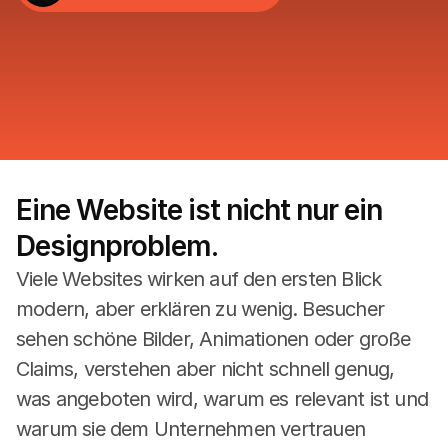
Website-Projekt anfragen
F
ü
r
U
n
t
e
r
n
e
h
m
e
n
,
M
a
r
k
e
n
u
n
d
E
-
C
o
m
m
e
r
c
e
-
T
e
a
m
s
i
n
D
e
u
t
s
c
h
l
a
n
d
,
M
a
n
n
h
e
i
m
u
n
d
d
e
r
R
h
e
i
n
-
N
e
c
k
a
r
-
R
e
g
i
o
n
.
Eine Website ist nicht nur ein 
Designproblem.
Viele Websites wirken auf den ersten Blick 
modern, aber erklären zu wenig. Besucher 
sehen schöne Bilder, Animationen oder große 
Claims, verstehen aber nicht schnell genug, 
was angeboten wird, warum es relevant ist und 
warum sie dem Unternehmen vertrauen 