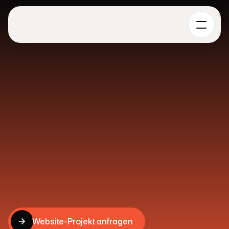
Webdesign
für
Unternehmen,
die
klarer
wirken
und
besser
verkaufen
wollen.
U
X
p
h
o
r
i
a
e
n
t
w
i
c
k
e
l
t
W
e
b
s
i
t
e
s
,
d
i
e
A
n
g
e
b
o
t
e
v
e
r
s
t
ä
n
d
l
i
c
h
e
r
m
a
c
h
e
n
,
V
e
r
t
r
a
u
e
n
a
u
f
b
a
u
e
n
u
n
d
B
e
s
u
c
h
e
r
g
e
z
i
e
l
t
e
r
z
u
A
n
f
r
a
g
e
n
o
d
e
r
K
ä
u
f
e
n
f
ü
h
r
e
n
.
N
i
c
h
t
a
l
s
r
e
i
n
e
O
b
e
r
f
l
ä
c
h
e
,
s
o
n
d
e
r
n
a
l
s
d
u
r
c
h
d
a
c
h
t
e
r
d
i
g
i
t
a
l
e
r
V
e
r
t
r
i
e
b
s
-
u
n
d
M
a
r
k
e
n
k
a
n
a
l
.
Website-Projekt anfragen